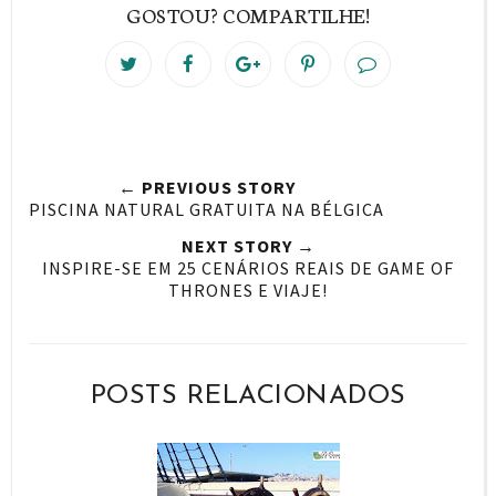
GOSTOU? COMPARTILHE!
T
S
S
P
w
h
h
i
e
a
a
n
e
r
r
i
t
e
e
t
← PREVIOUS STORY
T
O
O
PISCINA NATURAL GRATUITA NA BÉLGICA
h
n
n
NEXT STORY →
i
F
G
INSPIRE-SE EM 25 CENÁRIOS REAIS DE GAME OF
THRONES E VIAJE!
s
a
o
c
o
e
g
b
l
POSTS RELACIONADOS
o
e
o
P
k
l