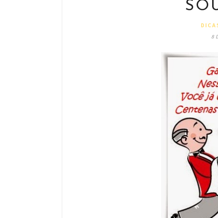
SO
DICA
8 