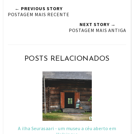
t
e
e
t
← PREVIOUS STORY
T
O
O
POSTAGEM MAIS RECENTE
h
n
n
NEXT STORY →
i
F
G
POSTAGEM MAIS ANTIGA
s
a
o
c
o
e
g
POSTS RELACIONADOS
b
l
o
e
o
P
k
l
u
s
A ilha Seurasaari - um museu a céu aberto em