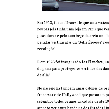
Em 1913, foi em Deauville que uma vision
roupas (ela tinha uma loja em Paris que ve
pescadores e pelo tom bege da areia úmida
pesadas vestimentas da "Belle Époque" rou
revolução!
E em 1923 foi inaugurado
Les Planches
, u
da praia para proteger os vestidos das dam
desfila!
No passeio há também umas cabines de pra
francesas e de Hollywood que passaram pe
setembro todos os anos na cidade desde 19
atenção ver tanta bandeira dos Estados Un