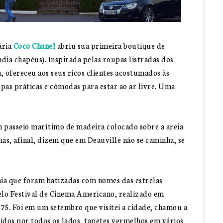
ária
Coco Chanel
abriu sua primeira boutique de
ndia chapéus). Inspirada pelas roupas listradas dos
, ofereceu aos seus ricos clientes acostumados às
pas práticas e cômodas para estar ao ar livre. Uma
m passeio marítimo de madeira colocado sobre a areia
as, afinal, dizem que em Deauville não se caminha, se
ia que foram batizadas com nomes das estrelas
lo Festival de Cinema Americano, realizado em
75. Foi em um setembro que visitei a cidade, chamou a
idos por todos os lados, tapetes vermelhos em vários