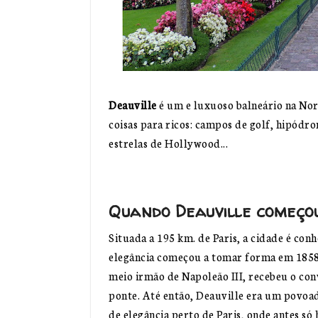
Deauville
é um e luxuoso balneário na Norm
coisas para ricos: campos de golf, hipódrom
estrelas de Hollywood...
Quando Deauville começou
Situada a 195 km. de Paris, a cidade é conh
elegância começou a tomar forma em 1858
meio irmão de Napoleão III, recebeu o conv
ponte. Até então, Deauville era um povoad
de elegância perto de Paris, onde antes só 