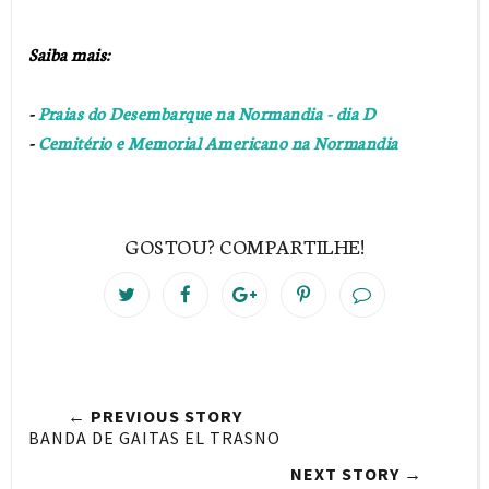
Saiba mais:
-
Praias do Desembarque na Normandia - dia D
-
Cemitério e Memorial Americano na Normandia
GOSTOU? COMPARTILHE!
T
S
S
P
w
h
h
i
e
a
a
n
e
r
r
i
t
e
e
t
← PREVIOUS STORY
T
O
O
BANDA DE GAITAS EL TRASNO
h
n
n
NEXT STORY →