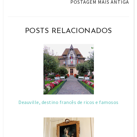
i
F
G
POSTAGEM MAIS ANTIGA
s
a
o
c
o
e
g
POSTS RELACIONADOS
b
l
o
e
o
P
k
l
u
s
Deauville, destino francês de ricos e famosos